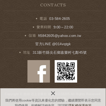
CONTACTS
電話
03-584-2605
營業時間
9:00～22:00
信箱
ft5842605@yahoo.com.tw
官方LINE @014vqtgk
地址
313新竹縣尖石鄉嘉樂村七鄰45號
×
Copyright © 抬頭:石上企業社 統編:91133205 All Rights Reserved.
網頁設計
│ 新視野
我們將使用cookie等資訊來優化您的體驗，繼續瀏覽即表示您同意
我們使用。欲瞭解詳細內容，請詳閱
隱私權保護政策