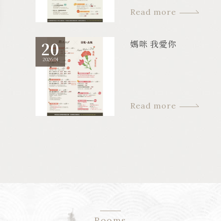
Read more
媽咪 我愛你
20
2026.04
Read more
Rooms