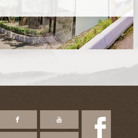
間，並有專屬的景觀，完全
不受干擾。水質為碳酸氫鈉
美...