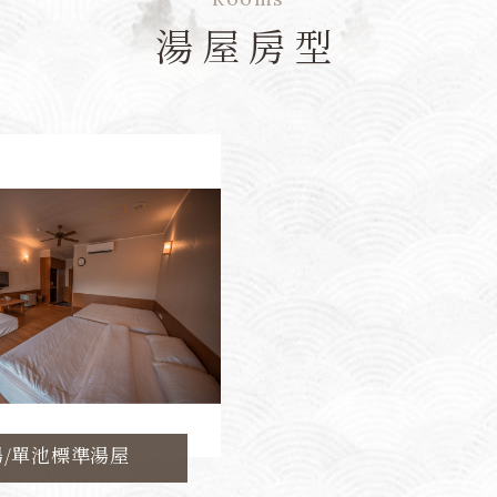
湯屋房型
湯/單池標準湯屋