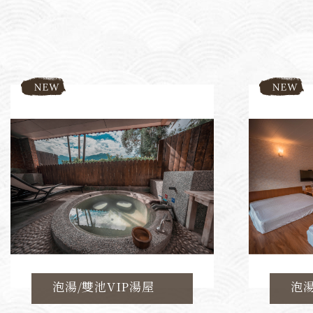
泡湯/雙池VIP湯屋
泡