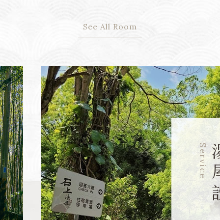
See All Room
Service