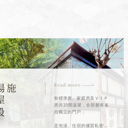
Read more
湯
屋
設
施
有標準房、家庭房及ＶＩＰ
房共33間湯屋，全部都有各
自獨立的門戶，
是泡湯、住宿的優質私密空