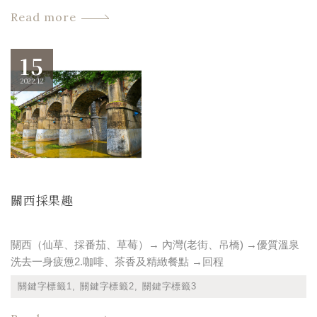
Read more
15
2022.12
關西採果趣
關西（仙草、採番茄、草莓）→ 內灣(老街、吊橋) →優質溫泉
洗去一身疲憊2.咖啡、茶香及精緻餐點 →回程
關鍵字標籤1
關鍵字標籤2
關鍵字標籤3