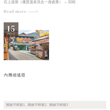
石上湯屋（優質溫泉洗去一身疲憊） → 回程
Read more
15
2022.12
內灣逍遙遊
關鍵字標籤1
關鍵字標籤2
關鍵字標籤3