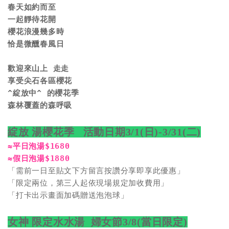
春天如約而至 

一起靜待花開

櫻花浪漫幾多時

恰是微醺春風日

歡迎來山上 走走

享受尖石各區櫻花

^綻放中^ 的櫻花季

森林覆蓋的森呼吸
綻放 湯櫻花季   活動日期3/1(日)-3/31(二)
≈平日泡湯$1680

≈假日泡湯$1880
「需前一日至貼文下方留言按讚分享即享此優惠」

「限定兩位，第三人起依現場規定加收費用」

「打卡出示畫面加碼贈送泡泡球」

女神 限定水水湯  婦女節3/8(當日限定)